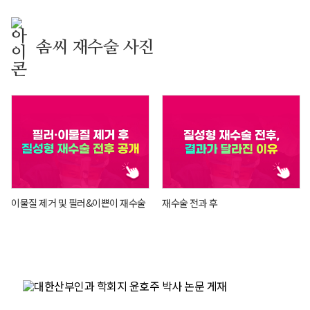
솜씨 재수술 사진
이물질 제거 및 필러&이쁜이 재수술
재수술 전과 후