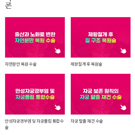
자연분만 복원 수술
제왕절개 후 복원술
만성자궁경부염 및 자궁폴립 통합수
자궁 탈출 재건 수술
술