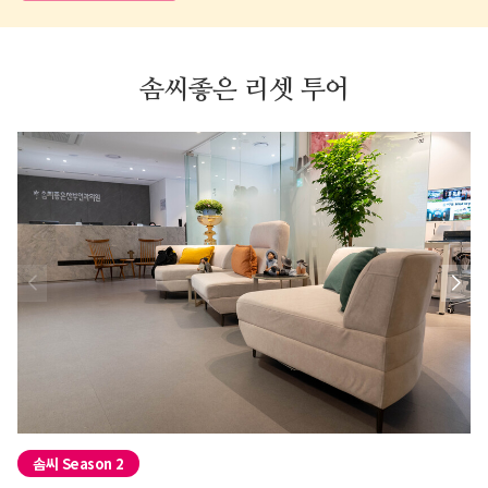
솜씨좋은 리셋 투어
01
02
03
솜씨 Season 2