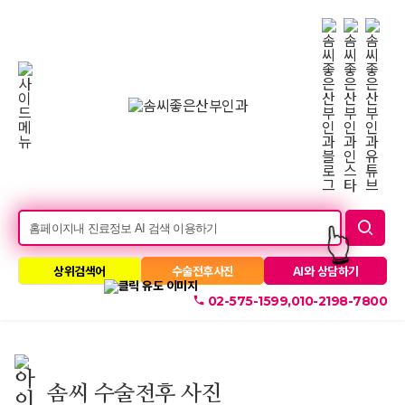
롤
링
소음순수술
재수술프로그램
미세스질성형
미스질성형
줄기세포
메
솜씨소개
인
👆
배
너
상위검색어
수술전후사진
AI와 상담하기
010-2198-7800
02-575-1599,
솜씨 수술전후 사진