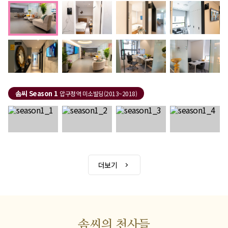
솜씨 Season 1
압구정역 미소빌딩(2013~2018)
더보기
솜씨의 천사들