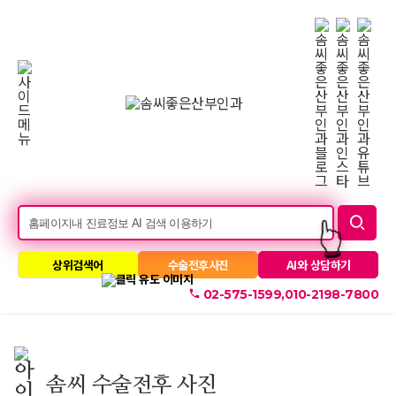
롤
링
소음순수술
재수술프로그램
미세스질성형
미스질성형
줄기세포
메
솜씨소개
인
👆
배
너
상위검색어
수술전후사진
AI와 상담하기
010-2198-7800
02-575-1599,
솜씨 수술전후 사진