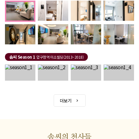
솜씨 Season 1
압구정역 미소빌딩(2013~2018)
더보기
솜씨의 천사들