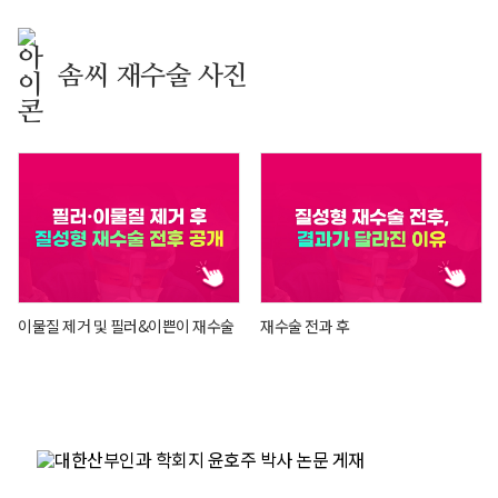
솜씨 재수술 사진
이물질 제거 및 필러&이쁜이 재수술
재수술 전과 후