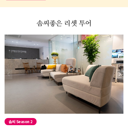
솜씨좋은 리셋 투어
01
02
03
솜씨 Season 2