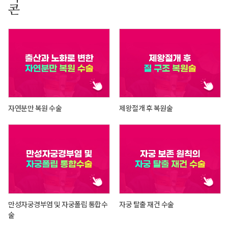
자연분만 복원 수술
제왕절개 후 복원술
만성자궁경부염 및 자궁폴립 통합수
자궁 탈출 재건 수술
술